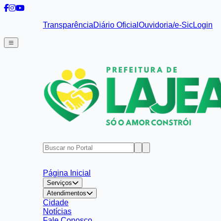
Transparência
Diário Oficial
Ouvidoria/e-Sic
Login
Página Inicial
Serviços
Atendimentos
Cidade
Notícias
Fale Conosco