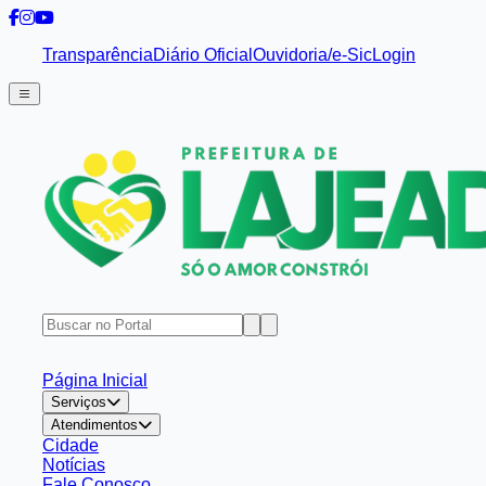
Transparência
Diário Oficial
Ouvidoria/e-Sic
Login
Página Inicial
Serviços
Atendimentos
Cidade
Notícias
Fale Conosco