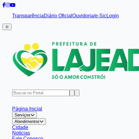
Transparência
Diário Oficial
Ouvidoria/e-Sic
Login
Página Inicial
Serviços
Atendimentos
Cidade
Notícias
Fale Conosco