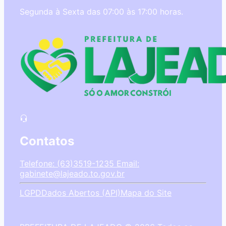
Segunda à Sexta das 07:00 às 17:00 horas.
Contatos
Telefone: (63)3519-1235
Email:
gabinete@lajeado.to.gov.br
LGPD
Dados Abertos (API)
Mapa do Site