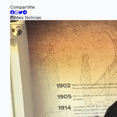
Item
Compartilhe
2
of
Mais Notícias
5