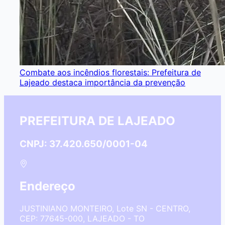
Combate aos incêndios florestais: Prefeitura de
Lajeado destaca importância da prevenção
PREFEITURA DE LAJEADO
CNPJ: 37.420.650/0001-04
Endereço
JUSTINIANO MONTEIRO, Lote SN - CENTRO,
CEP: 77645-000, LAJEADO - TO