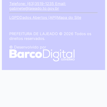
Telefone: (63)3519-1235
Email:
gabinete@lajeado.to.gov.br
LGPD
Dados Abertos (API)
Mapa do Site
PREFEITURA DE LAJEADO © 2026 Todos os
direitos reservados.
© Desenvolvido por