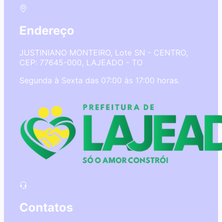
Endereço
JUSTINIANO MONTEIRO, Lote SN - CENTRO,
CEP: 77645-000, LAJEADO - TO
Segunda à Sexta das 07:00 às 17:00 horas.
Contatos