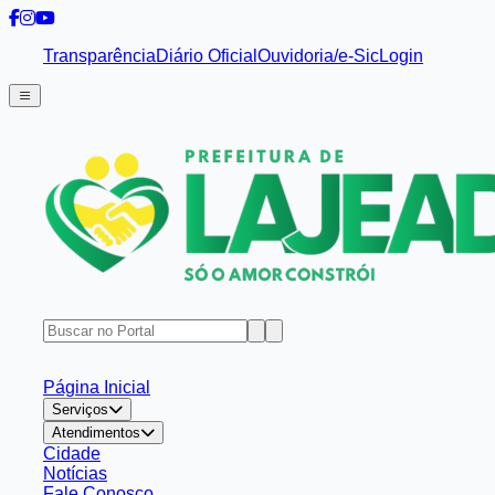
Transparência
Diário Oficial
Ouvidoria/e-Sic
Login
Página Inicial
Serviços
Atendimentos
Cidade
Notícias
Fale Conosco