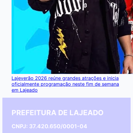
Lajeverão 2026 reúne grandes atrações e inicia
oficialmente programação neste fim de semana
em Lajeado
PREFEITURA DE LAJEADO
CNPJ: 37.420.650/0001-04