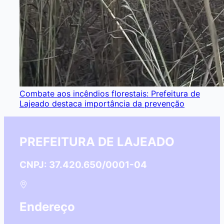
Combate aos incêndios florestais: Prefeitura de
Lajeado destaca importância da prevenção
PREFEITURA DE LAJEADO
CNPJ: 37.420.650/0001-04
Endereço