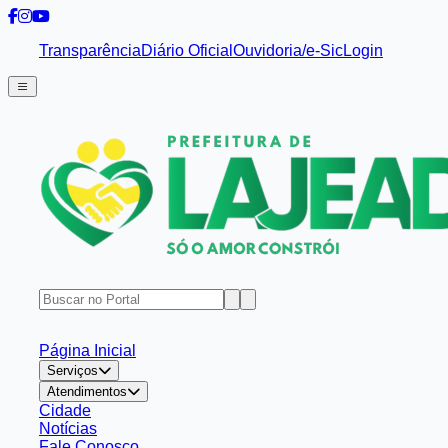
Transparência
Diário Oficial
Ouvidoria/e-Sic
Login
Página Inicial
Serviços
Atendimentos
Cidade
Notícias
Fale Conosco