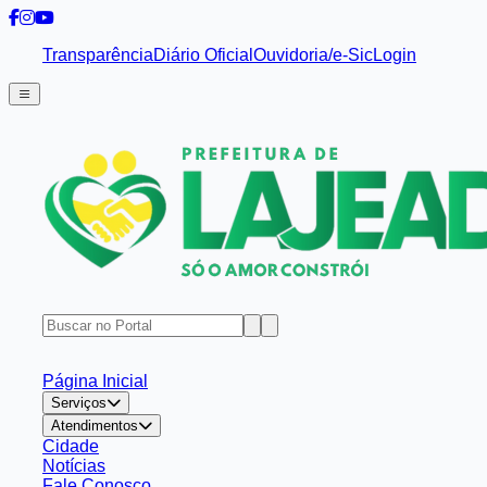
Transparência
Diário Oficial
Ouvidoria/e-Sic
Login
Página Inicial
Serviços
Atendimentos
Cidade
Notícias
Fale Conosco