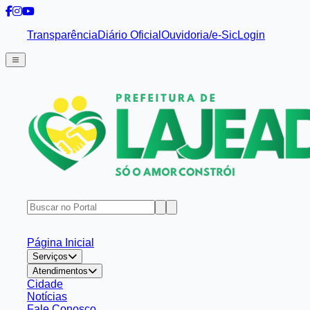
Transparência
Diário Oficial
Ouvidoria/e-Sic
Login
Página Inicial
Serviços
Atendimentos
Cidade
Notícias
Fale Conosco