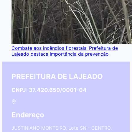
Combate aos incêndios florestais: Prefeitura de
Lajeado destaca importância da prevenção
PREFEITURA DE LAJEADO
CNPJ: 37.420.650/0001-04
Endereço
JUSTINIANO MONTEIRO, Lote SN - CENTRO,