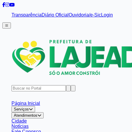
Transparência
Diário Oficial
Ouvidoria/e-Sic
Login
Página Inicial
Serviços
Atendimentos
Cidade
Notícias
Fale Conosco