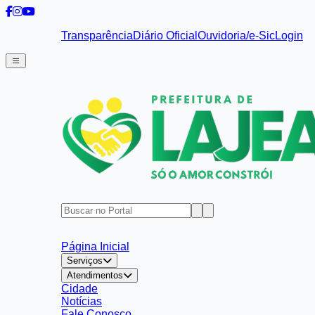
Transparência
Diário Oficial
Ouvidoria/e-Sic
Login
Página Inicial
Serviços
Atendimentos
Cidade
Notícias
Fale Conosco