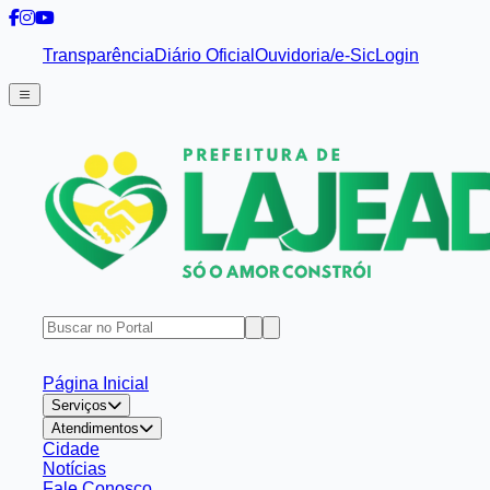
Transparência
Diário Oficial
Ouvidoria/e-Sic
Login
Página Inicial
Serviços
Atendimentos
Cidade
Notícias
Fale Conosco