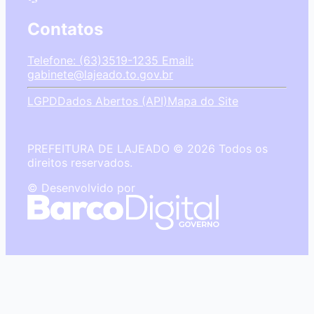
Contatos
Telefone: (63)3519-1235
Email:
gabinete@lajeado.to.gov.br
LGPD
Dados Abertos (API)
Mapa do Site
PREFEITURA DE LAJEADO © 2026 Todos os
direitos reservados.
© Desenvolvido por