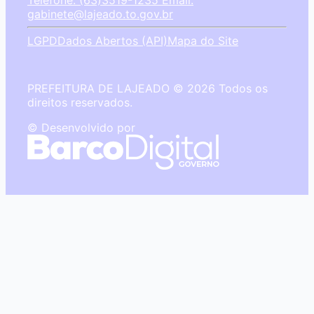
Telefone: (63)3519-1235
Email:
gabinete@lajeado.to.gov.br
LGPD
Dados Abertos (API)
Mapa do Site
PREFEITURA DE LAJEADO © 2026 Todos os
direitos reservados.
© Desenvolvido por