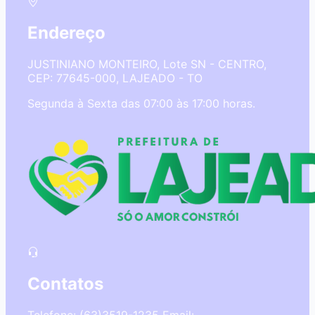
Endereço
JUSTINIANO MONTEIRO, Lote SN - CENTRO,
CEP: 77645-000, LAJEADO - TO
Segunda à Sexta das 07:00 às 17:00 horas.
Contatos