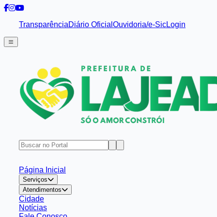
Transparência
Diário Oficial
Ouvidoria/e-Sic
Login
Página Inicial
Serviços
Atendimentos
Cidade
Notícias
Fale Conosco