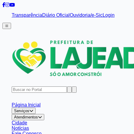
Transparência
Diário Oficial
Ouvidoria/e-Sic
Login
Página Inicial
Serviços
Atendimentos
Cidade
Notícias
Fale Conosco