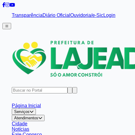
Transparência
Diário Oficial
Ouvidoria/e-Sic
Login
Página Inicial
Serviços
Atendimentos
Cidade
Notícias
Fale Conosco