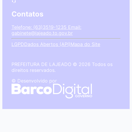
Contatos
Telefone: (63)3519-1235
Email:
gabinete@lajeado.to.gov.br
LGPD
Dados Abertos (API)
Mapa do Site
PREFEITURA DE LAJEADO © 2026 Todos os
direitos reservados.
© Desenvolvido por