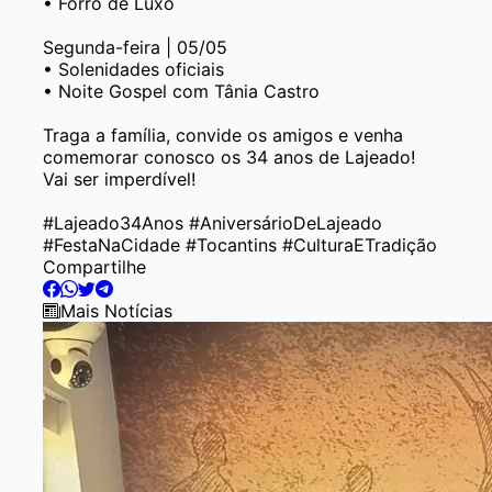
• Forró de Luxo
Segunda-feira | 05/05
• Solenidades oficiais
• Noite Gospel com Tânia Castro
Traga a família, convide os amigos e venha
comemorar conosco os 34 anos de Lajeado!
Vai ser imperdível!
#Lajeado34Anos #AniversárioDeLajeado
#FestaNaCidade #Tocantins #CulturaETradição
Compartilhe
Mais Notícias