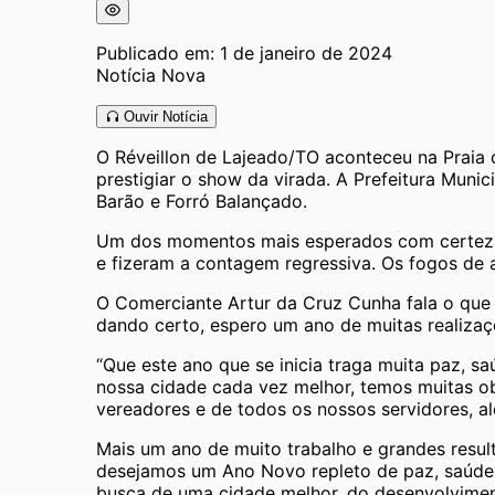
Publicado em: 1 de janeiro de 2024
Notícia Nova
Ouvir Notícia
O Réveillon de Lajeado/TO aconteceu na Praia 
prestigiar o show da virada. A Prefeitura Muni
Barão e Forró Balançado.
Um dos momentos mais esperados com certeza fo
e fizeram a contagem regressiva. Os fogos de a
O Comerciante Artur da Cruz Cunha fala o que 
dando certo, espero um ano de muitas realizaçõ
“Que este ano que se inicia traga muita paz, 
nossa cidade cada vez melhor, temos muitas o
vereadores e de todos os nossos servidores, al
Mais um ano de muito trabalho e grandes resul
desejamos um Ano Novo repleto de paz, saúde, 
busca de uma cidade melhor, do desenvolvimen