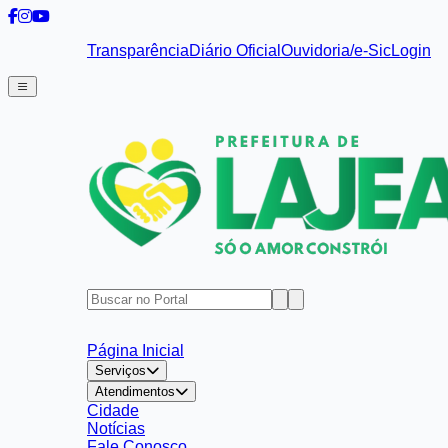
Transparência
Diário Oficial
Ouvidoria/e-Sic
Login
Página Inicial
Serviços
Atendimentos
Cidade
Notícias
Fale Conosco