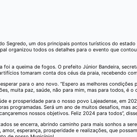
do Segredo, um dos principais pontos turísticos do estado 
cipal organizou todos os detalhes para o evento que conto
i a queima de fogos. O prefeito Júnior Bandeira, secretá
rtifícios tomaram conta dos céus da praia, recebendo com 
esperar para o ano novo. “Espero as melhores condições 
es, muita paz, saúde, não para mim, mas para todos, é o q
saúde e prosperidade para o nosso povo Lajeadense, em 202
bras programadas. Será um ano de muitos desafios, mas a
cançaremos nossos objetivos. Feliz 2024 para todos”, disse
tados se encerra, abrindo caminho para mais sonhos a ser
amor, esperança, prosperidade e realizações, que possamo
to de nosso Município!