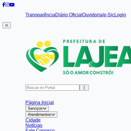
Transparência
Diário Oficial
Ouvidoria/e-Sic
Login
Página Inicial
Serviços
Atendimentos
Cidade
Notícias
Fale Conosco