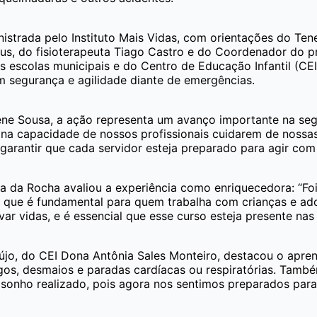
nistrada pelo Instituto Mais Vidas, com orientações do Te
ius, do fisioterapeuta Tiago Castro e do Coordenador do p
s escolas municipais e do Centro de Educação Infantil (CE
m segurança e agilidade diante de emergências.
rene Sousa, a ação representa um avanço importante na seg
 capacidade de nossos profissionais cuidarem de nossas c
garantir que cada servidor esteja preparado para agir com 
 da Rocha avaliou a experiência como enriquecedora: “Foi m
 que é fundamental para quem trabalha com crianças e adol
r vidas, e é essencial que esse curso esteja presente nas 
újo, do CEI Dona Antônia Sales Monteiro, destacou o apren
gos, desmaios e paradas cardíacas ou respiratórias. Tamb
 sonho realizado, pois agora nos sentimos preparados para a