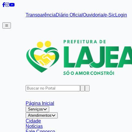
Transparência
Diário Oficial
Ouvidoria/e-Sic
Login
Página Inicial
Serviços
Atendimentos
Cidade
Notícias
Fale Conosco