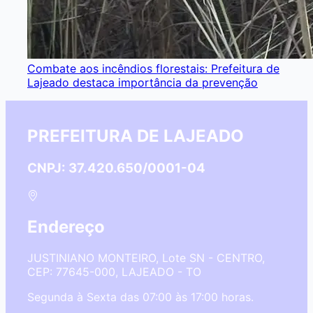
Combate aos incêndios florestais: Prefeitura de
Lajeado destaca importância da prevenção
PREFEITURA DE LAJEADO
CNPJ: 37.420.650/0001-04
Endereço
JUSTINIANO MONTEIRO, Lote SN - CENTRO,
CEP: 77645-000, LAJEADO - TO
Segunda à Sexta das 07:00 às 17:00 horas.