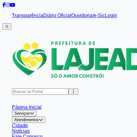
Transparência
Diário Oficial
Ouvidoria/e-Sic
Login
Página Inicial
Serviços
Atendimentos
Cidade
Notícias
Fale Conosco