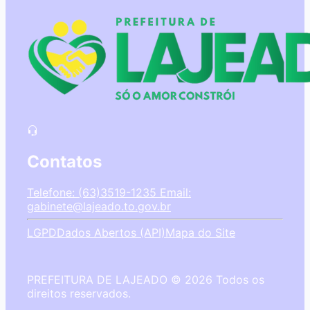
Contatos
Telefone: (63)3519-1235
Email:
gabinete@lajeado.to.gov.br
LGPD
Dados Abertos (API)
Mapa do Site
PREFEITURA DE LAJEADO © 2026 Todos os
direitos reservados.