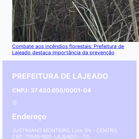
Combate aos incêndios florestais: Prefeitura de
Lajeado destaca importância da prevenção
PREFEITURA DE LAJEADO
CNPJ: 37.420.650/0001-04
Endereço
JUSTINIANO MONTEIRO, Lote SN - CENTRO,
CEP: 77645-000, LAJEADO - TO