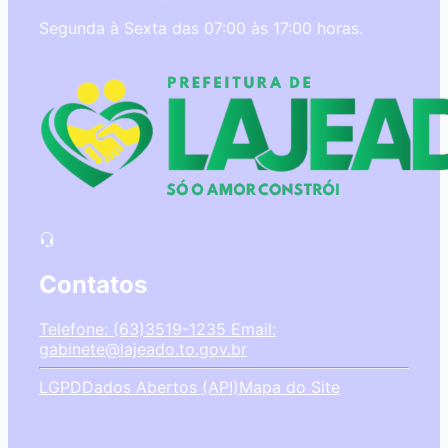
Segunda à Sexta das 07:00 às 17:00 horas.
Contatos
Telefone: (63)3519-1235
Email:
gabinete@lajeado.to.gov.br
LGPD
Dados Abertos (API)
Mapa do Site