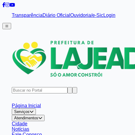
Transparência
Diário Oficial
Ouvidoria/e-Sic
Login
Página Inicial
Serviços
Atendimentos
Cidade
Notícias
Fale Conosco