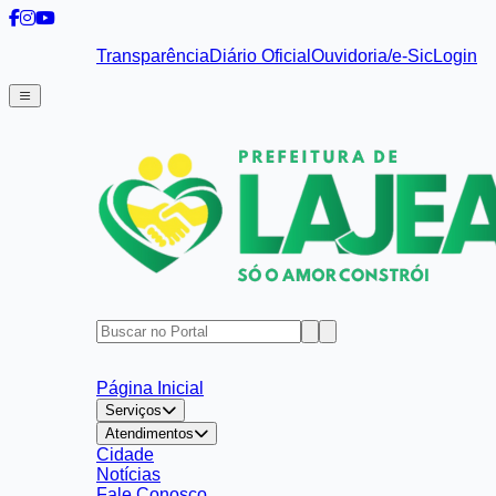
Transparência
Diário Oficial
Ouvidoria/e-Sic
Login
Página Inicial
Serviços
Atendimentos
Cidade
Notícias
Fale Conosco