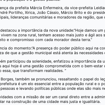
nça da prefeita Márcia Enfermeira, da vice-prefeita Leid
ré Portilho, Xirica, João Cássio, Márcio Brito e do presi
pais, lideranças comunitárias e moradores da região, que
a destacou a importância da nova unidade:“Hoje damos um 
 vivem na zona rural, tenham acesso mais justo e ágil aos 
peito e compromisso com cada morador desta terra.”
vância do momento:“A presença do poder público aqui na co
eza de que a gestão municipal está atenta às necessidades 
m participou da solenidade, enfatizou a importância da un
os aqui hoje é uma gestão comprometida com o bem-estar 
o essa, que transformam realidades. ”
orges, também se pronunciou, ressaltando o papel do legisl
efeitura é um elo essencial entre a população rural e o p
pessoas e levando políticas públicas onde elas são mais ne
ividades com a missão de ser um canal direto entre a admin
ar na construção de uma cidade mais justa e igualitária.