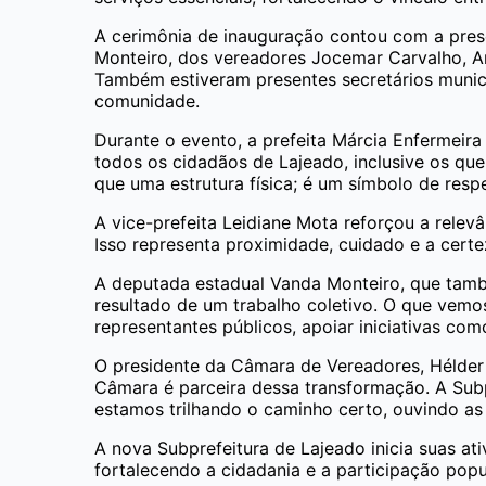
A cerimônia de inauguração contou com a prese
Monteiro, dos vereadores Jocemar Carvalho, And
Também estiveram presentes secretários munici
comunidade.
Durante o evento, a prefeita Márcia Enfermeir
todos os cidadãos de Lajeado, inclusive os que
que uma estrutura física; é um símbolo de res
A vice-prefeita Leidiane Mota reforçou a rele
Isso representa proximidade, cuidado e a cert
A deputada estadual Vanda Monteiro, que també
resultado de um trabalho coletivo. O que vem
representantes públicos, apoiar iniciativas com
O presidente da Câmara de Vereadores, Hélder B
Câmara é parceira dessa transformação. A Subpr
estamos trilhando o caminho certo, ouvindo as 
A nova Subprefeitura de Lajeado inicia suas at
fortalecendo a cidadania e a participação popul