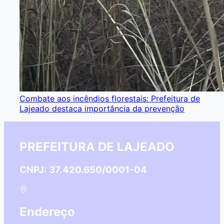
Combate aos incêndios florestais: Prefeitura de
Lajeado destaca importância da prevenção
PREFEITURA DE LAJEADO
CNPJ: 37.420.650/0001-04
Endereço