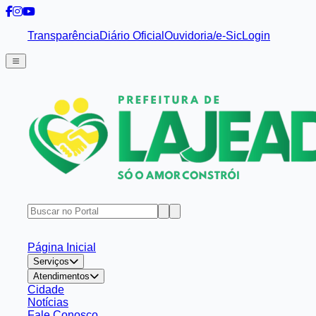
Transparência
Diário Oficial
Ouvidoria/e-Sic
Login
Página Inicial
Serviços
Atendimentos
Cidade
Notícias
Fale Conosco