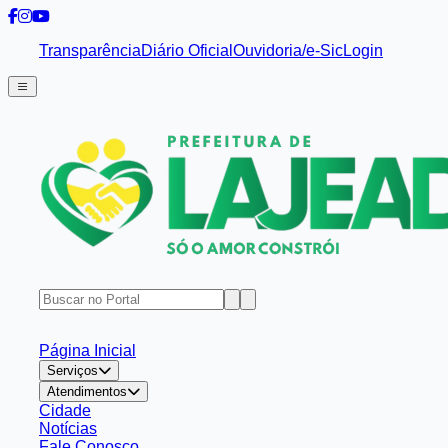
Transparência
Diário Oficial
Ouvidoria/e-Sic
Login
Página Inicial
Serviços
Atendimentos
Cidade
Notícias
Fale Conosco