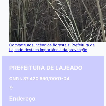
Combate aos incêndios florestais: Prefeitura de
Lajeado destaca importância da prevenção
PREFEITURA DE LAJEADO
CNPJ: 37.420.650/0001-04
Endereço