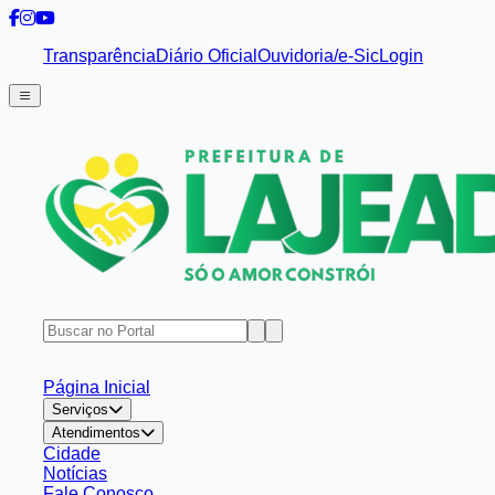
Transparência
Diário Oficial
Ouvidoria/e-Sic
Login
Página Inicial
Serviços
Atendimentos
Cidade
Notícias
Fale Conosco