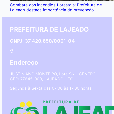
Combate aos incêndios florestais: Prefeitura de
Lajeado destaca importância da prevenção
PREFEITURA DE LAJEADO
CNPJ: 37.420.650/0001-04
Endereço
JUSTINIANO MONTEIRO, Lote SN - CENTRO,
CEP: 77645-000, LAJEADO - TO
Segunda à Sexta das 07:00 às 17:00 horas.