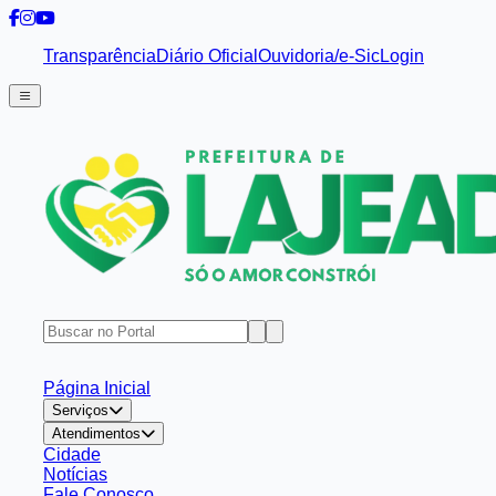
Transparência
Diário Oficial
Ouvidoria/e-Sic
Login
Página Inicial
Serviços
Atendimentos
Cidade
Notícias
Fale Conosco