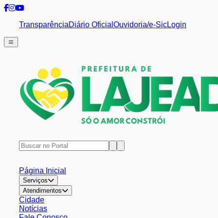
Transparência
Diário Oficial
Ouvidoria/e-Sic
Login
Página Inicial
Serviços
Atendimentos
Cidade
Notícias
Fale Conosco