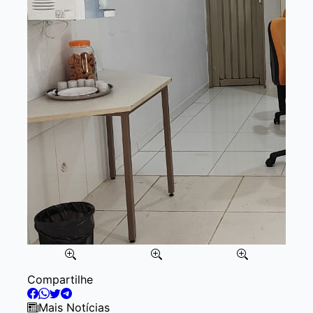
Item
Compartilhe
2
of
Mais Notícias