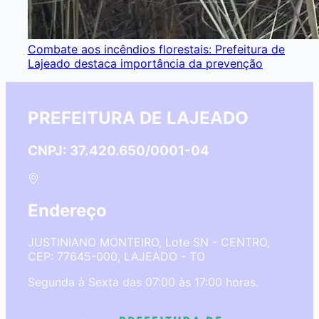
Combate aos incêndios florestais: Prefeitura de
Lajeado destaca importância da prevenção
PREFEITURA DE LAJEADO
CNPJ: 37.420.650/0001-04
Endereço
JUSTINIANO MONTEIRO, Lote SN - CENTRO,
CEP: 77645-000, LAJEADO - TO
Segunda à Sexta das 07:00 às 17:00 horas.