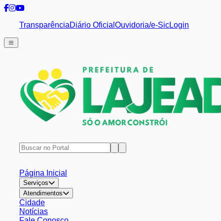
Transparência
Diário Oficial
Ouvidoria/e-Sic
Login
Página Inicial
Serviços
Atendimentos
Cidade
Notícias
Fale Conosco