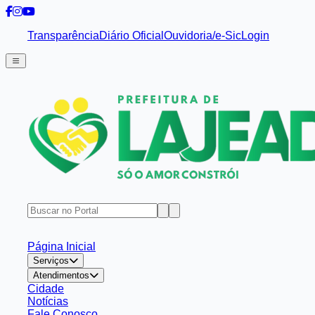
Transparência
Diário Oficial
Ouvidoria/e-Sic
Login
Página Inicial
Serviços
Atendimentos
Cidade
Notícias
Fale Conosco