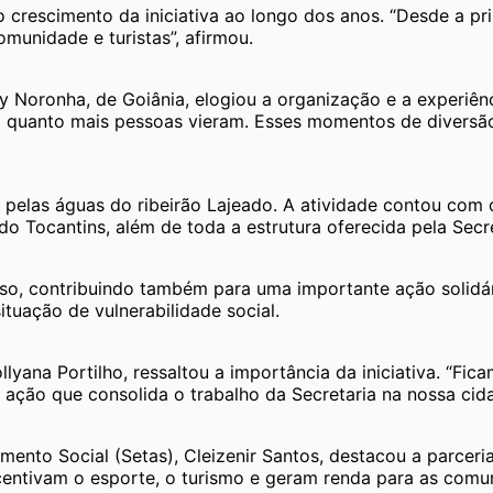
o crescimento da iniciativa ao longo dos anos. “Desde a p
omunidade e turistas”, afirmou.
y Noronha, de Goiânia, elogiou a organização e a experiênci
o quanto mais pessoas vieram. Esses momentos de diversã
pelas águas do ribeirão Lajeado. A atividade contou com o
o Tocantins, além de toda a estrutura oferecida pela Secre
so, contribuindo também para uma importante ação solidár
ituação de vulnerabilidade social.
ollyana Portilho, ressaltou a importância da iniciativa. “F
ação que consolida o trabalho da Secretaria na nossa cida
mento Social (Setas), Cleizenir Santos, destacou a parceri
incentivam o esporte, o turismo e geram renda para as com