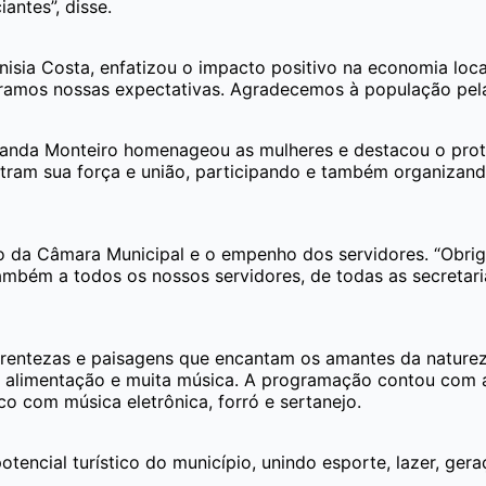
ntes”, disse.
enisia Costa, enfatizou o impacto positivo na economia lo
uperamos nossas expectativas. Agradecemos à população pel
Vanda Monteiro homenageou as mulheres e destacou o prot
tram sua força e união, participando e também organizan
io da Câmara Municipal e o empenho dos servidores. “Obr
ambém a todos os nossos servidores, de todas as secretari
rentezas e paisagens que encantam os amantes da natureza
de alimentação e muita música. A programação contou com 
co com música eletrônica, forró e sertanejo.
tencial turístico do município, unindo esporte, lazer, ger