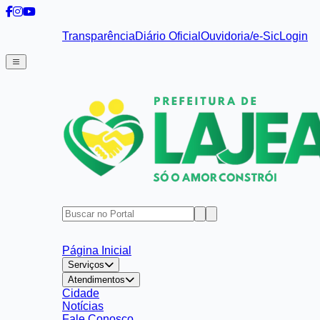
Transparência
Diário Oficial
Ouvidoria/e-Sic
Login
Página Inicial
Serviços
Atendimentos
Cidade
Notícias
Fale Conosco