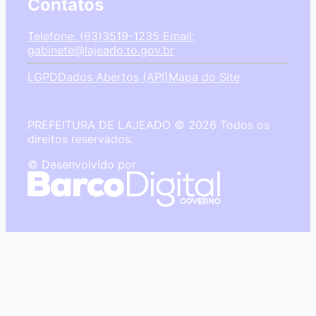
Contatos
Telefone: (63)3519-1235
Email:
gabinete@lajeado.to.gov.br
LGPD
Dados Abertos (API)
Mapa do Site
PREFEITURA DE LAJEADO © 2026 Todos os
direitos reservados.
© Desenvolvido por