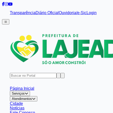
Transparência
Diário Oficial
Ouvidoria/e-Sic
Login
Página Inicial
Serviços
Atendimentos
Cidade
Notícias
Fale Conosco