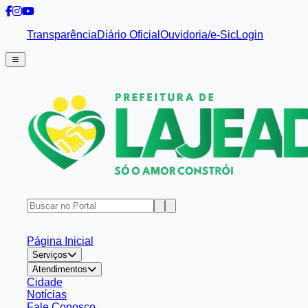
Transparência
Diário Oficial
Ouvidoria/e-Sic
Login
Página Inicial
Serviços
Atendimentos
Cidade
Notícias
Fale Conosco