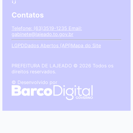
Contatos
Telefone: (63)3519-1235
Email:
gabinete@lajeado.to.gov.br
LGPD
Dados Abertos (API)
Mapa do Site
PREFEITURA DE LAJEADO © 2026 Todos os
direitos reservados.
© Desenvolvido por