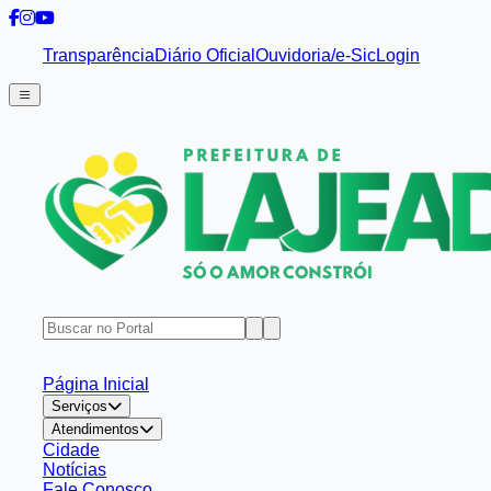
Transparência
Diário Oficial
Ouvidoria/e-Sic
Login
Página Inicial
Serviços
Atendimentos
Cidade
Notícias
Fale Conosco