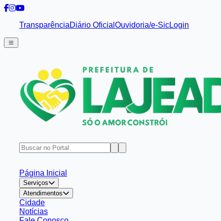
Transparência
Diário Oficial
Ouvidoria/e-Sic
Login
Página Inicial
Serviços
Atendimentos
Cidade
Notícias
Fale Conosco