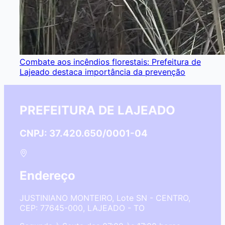
Combate aos incêndios florestais: Prefeitura de
Lajeado destaca importância da prevenção
PREFEITURA DE LAJEADO
CNPJ: 37.420.650/0001-04
Endereço
JUSTINIANO MONTEIRO, Lote SN - CENTRO,
CEP: 77645-000, LAJEADO - TO