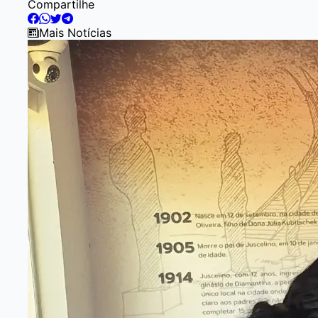
Item
Compartilhe
2
of
Mais Notícias
4