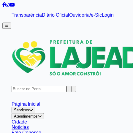
Transparência
Diário Oficial
Ouvidoria/e-Sic
Login
Página Inicial
Serviços
Atendimentos
Cidade
Notícias
Fale Conosco