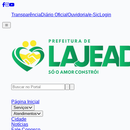
Transparência
Diário Oficial
Ouvidoria/e-Sic
Login
Página Inicial
Serviços
Atendimentos
Cidade
Notícias
Fale Conosco